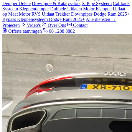
Demper Delete
Downpipe & Katalysators
X-Pipe Systeem
Cat-back
Systeem
Kleppendemper
Dubbele Uitlaten
Motor Kleppen
Uitlaat
op Maat Motor
RVS Uitlaat Trekker
Downpipes Dodge Ram 2025+
Bypass Kleppensysteem Dodge Ram 2025+
Alle diensten →
Projecten
Video's
Over Ons
Contact
Offerte aanvragen
06 1288 8882