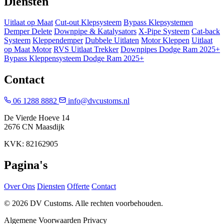
Diensten
Uitlaat op Maat
Cut-out Klepsysteem
Bypass Klepsystemen
Demper Delete
Downpipe & Katalysators
X-Pipe Systeem
Cat-back
Systeem
Kleppendemper
Dubbele Uitlaten
Motor Kleppen
Uitlaat
op Maat Motor
RVS Uitlaat Trekker
Downpipes Dodge Ram 2025+
Bypass Kleppensysteem Dodge Ram 2025+
Contact
06 1288 8882
info@dvcustoms.nl
De Vierde Hoeve 14
2676 CN Maasdijk
KVK: 82162905
Pagina's
Over Ons
Diensten
Offerte
Contact
© 2026 DV Customs. Alle rechten voorbehouden.
Algemene Voorwaarden
Privacy