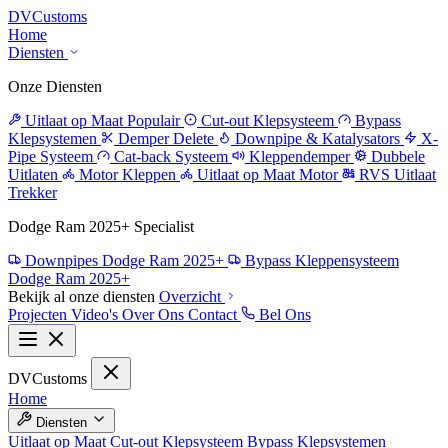
DV
Customs
Home
Diensten
Onze Diensten
Uitlaat op Maat
Populair
Cut-out Klepsysteem
Bypass
Klepsystemen
Demper Delete
Downpipe & Katalysators
X-
Pipe Systeem
Cat-back Systeem
Kleppendemper
Dubbele
Uitlaten
Motor Kleppen
Uitlaat op Maat Motor
RVS Uitlaat
Trekker
Dodge Ram 2025+ Specialist
Downpipes Dodge Ram 2025+
Bypass Kleppensysteem
Dodge Ram 2025+
Bekijk al onze diensten
Overzicht
Projecten
Video's
Over Ons
Contact
Bel Ons
DV
Customs
Home
Diensten
Uitlaat op Maat
Cut-out Klepsysteem
Bypass Klepsystemen