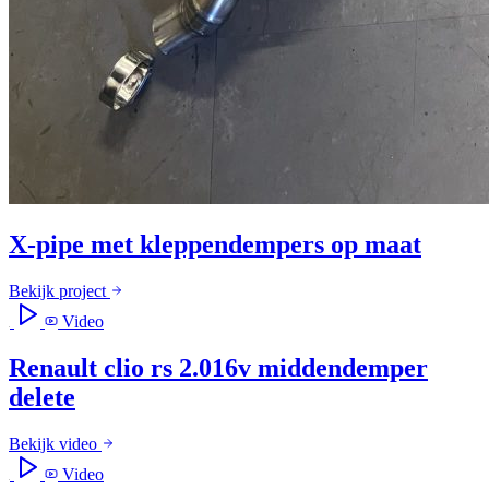
X-pipe met kleppendempers op maat
Bekijk project
Video
Renault clio rs 2.016v middendemper
delete
Bekijk video
Video