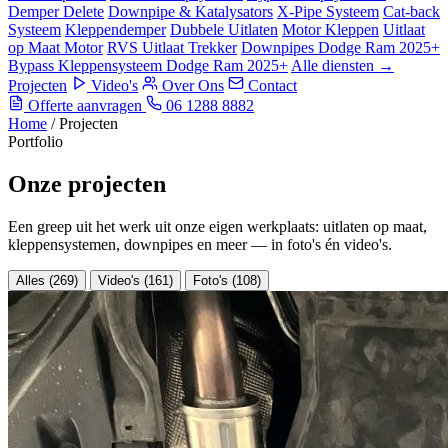
Demper Delete
Downpipe & Katalysators
X-Pipe Systeem
Cat-back
Systeem
Kleppendemper
Dubbele Uitlaten
Motor Kleppen
Uitlaat
op Maat Motor
RVS Uitlaat Trekker
Downpipes Dodge Ram 2025+
Bypass Kleppensysteem Dodge Ram 2025+
Alle diensten →
Projecten
Video's
Over Ons
Contact
Offerte aanvragen
06 1288 8882
Home
/
Projecten
Portfolio
Onze
projecten
Een greep uit het werk uit onze eigen werkplaats: uitlaten op maat,
kleppensystemen, downpipes en meer — in foto's én video's.
Alles (269)
Video's (161)
Foto's (108)