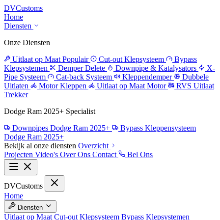
DV
Customs
Home
Diensten
Onze Diensten
Uitlaat op Maat
Populair
Cut-out Klepsysteem
Bypass
Klepsystemen
Demper Delete
Downpipe & Katalysators
X-
Pipe Systeem
Cat-back Systeem
Kleppendemper
Dubbele
Uitlaten
Motor Kleppen
Uitlaat op Maat Motor
RVS Uitlaat
Trekker
Dodge Ram 2025+ Specialist
Downpipes Dodge Ram 2025+
Bypass Kleppensysteem
Dodge Ram 2025+
Bekijk al onze diensten
Overzicht
Projecten
Video's
Over Ons
Contact
Bel Ons
DV
Customs
Home
Diensten
Uitlaat op Maat
Cut-out Klepsysteem
Bypass Klepsystemen