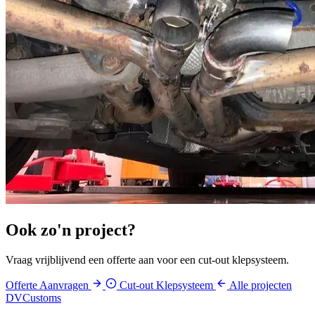
Ook zo'n
project
?
Vraag vrijblijvend een offerte aan voor een cut-out klepsysteem.
Offerte Aanvragen
Cut-out Klepsysteem
Alle projecten
DV
Customs