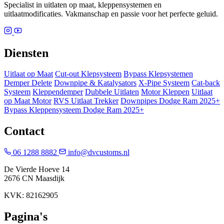
Specialist in uitlaten op maat, kleppensystemen en
uitlaatmodificaties. Vakmanschap en passie voor het perfecte geluid.
Diensten
Uitlaat op Maat
Cut-out Klepsysteem
Bypass Klepsystemen
Demper Delete
Downpipe & Katalysators
X-Pipe Systeem
Cat-back
Systeem
Kleppendemper
Dubbele Uitlaten
Motor Kleppen
Uitlaat
op Maat Motor
RVS Uitlaat Trekker
Downpipes Dodge Ram 2025+
Bypass Kleppensysteem Dodge Ram 2025+
Contact
06 1288 8882
info@dvcustoms.nl
De Vierde Hoeve 14
2676 CN Maasdijk
KVK: 82162905
Pagina's