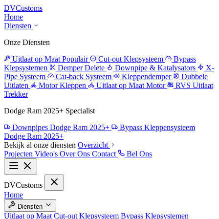
DV
Customs
Home
Diensten
Onze Diensten
Uitlaat op Maat
Populair
Cut-out Klepsysteem
Bypass
Klepsystemen
Demper Delete
Downpipe & Katalysators
X-
Pipe Systeem
Cat-back Systeem
Kleppendemper
Dubbele
Uitlaten
Motor Kleppen
Uitlaat op Maat Motor
RVS Uitlaat
Trekker
Dodge Ram 2025+ Specialist
Downpipes Dodge Ram 2025+
Bypass Kleppensysteem
Dodge Ram 2025+
Bekijk al onze diensten
Overzicht
Projecten
Video's
Over Ons
Contact
Bel Ons
DV
Customs
Home
Diensten
Uitlaat op Maat
Cut-out Klepsysteem
Bypass Klepsystemen