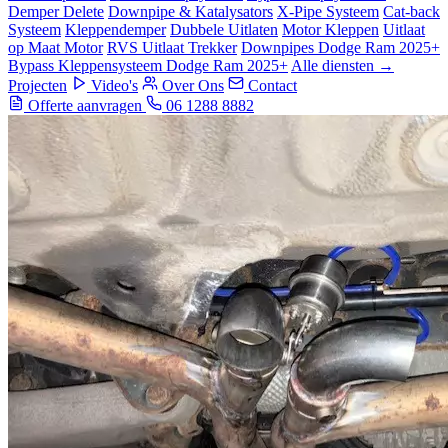
Demper Delete
Downpipe & Katalysators
X-Pipe Systeem
Cat-back
Systeem
Kleppendemper
Dubbele Uitlaten
Motor Kleppen
Uitlaat
op Maat Motor
RVS Uitlaat Trekker
Downpipes Dodge Ram 2025+
Bypass Kleppensysteem Dodge Ram 2025+
Alle diensten →
Projecten
Video's
Over Ons
Contact
Offerte aanvragen
06 1288 8882