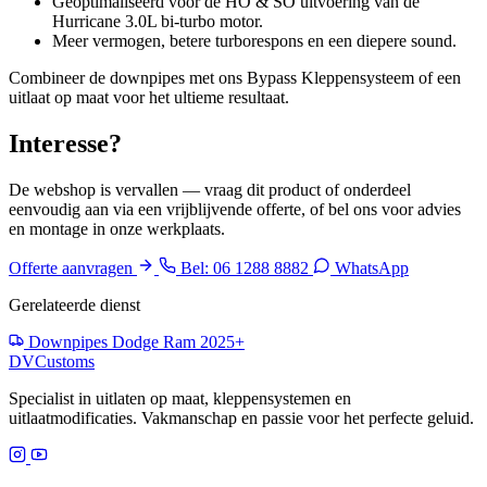
Geoptimaliseerd voor de HO & SO uitvoering van de
Hurricane 3.0L bi-turbo motor.
Meer vermogen, betere turborespons en een diepere sound.
Combineer de downpipes met ons Bypass Kleppensysteem of een
uitlaat op maat voor het ultieme resultaat.
Interesse?
De webshop is vervallen — vraag dit product of onderdeel
eenvoudig aan via een vrijblijvende offerte, of bel ons voor advies
en montage in onze werkplaats.
Offerte aanvragen
Bel: 06 1288 8882
WhatsApp
Gerelateerde dienst
Downpipes Dodge Ram 2025+
DV
Customs
Specialist in uitlaten op maat, kleppensystemen en
uitlaatmodificaties. Vakmanschap en passie voor het perfecte geluid.