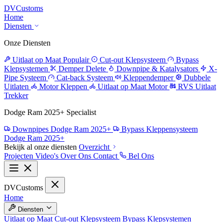
DV
Customs
Home
Diensten
Onze Diensten
Uitlaat op Maat
Populair
Cut-out Klepsysteem
Bypass
Klepsystemen
Demper Delete
Downpipe & Katalysators
X-
Pipe Systeem
Cat-back Systeem
Kleppendemper
Dubbele
Uitlaten
Motor Kleppen
Uitlaat op Maat Motor
RVS Uitlaat
Trekker
Dodge Ram 2025+ Specialist
Downpipes Dodge Ram 2025+
Bypass Kleppensysteem
Dodge Ram 2025+
Bekijk al onze diensten
Overzicht
Projecten
Video's
Over Ons
Contact
Bel Ons
DV
Customs
Home
Diensten
Uitlaat op Maat
Cut-out Klepsysteem
Bypass Klepsystemen