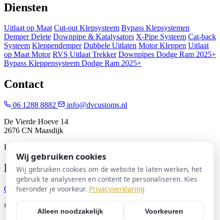
Diensten
Uitlaat op Maat
Cut-out Klepsysteem
Bypass Klepsystemen
Demper Delete
Downpipe & Katalysators
X-Pipe Systeem
Cat-back
Systeem
Kleppendemper
Dubbele Uitlaten
Motor Kleppen
Uitlaat
op Maat Motor
RVS Uitlaat Trekker
Downpipes Dodge Ram 2025+
Bypass Kleppensysteem Dodge Ram 2025+
Contact
06 1288 8882
info@dvcustoms.nl
De Vierde Hoeve 14
2676 CN Maasdijk
KVK: 82162905
Wij gebruiken cookies
Pagina's
Wij gebruiken cookies om de website te laten werken, het
gebruik te analyseren en content te personaliseren. Kies
hieronder je voorkeur.
Privacyverklaring
Over Ons
Diensten
Offerte
Contact
© 2026 DV Customs. Alle rechten voorbehouden.
Alleen noodzakelijk
Voorkeuren