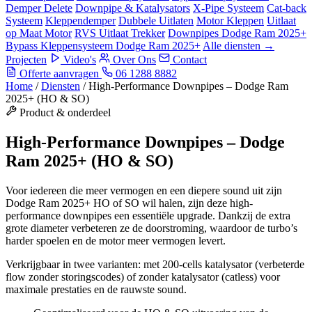
Demper Delete
Downpipe & Katalysators
X-Pipe Systeem
Cat-back
Systeem
Kleppendemper
Dubbele Uitlaten
Motor Kleppen
Uitlaat
op Maat Motor
RVS Uitlaat Trekker
Downpipes Dodge Ram 2025+
Bypass Kleppensysteem Dodge Ram 2025+
Alle diensten →
Projecten
Video's
Over Ons
Contact
Offerte aanvragen
06 1288 8882
Home
/
Diensten
/
High-Performance Downpipes – Dodge Ram
2025+ (HO & SO)
Product & onderdeel
High-Performance Downpipes – Dodge
Ram 2025+ (HO & SO)
Voor iedereen die meer vermogen en een diepere sound uit zijn
Dodge Ram 2025+ HO of SO wil halen, zijn deze high-
performance downpipes een essentiële upgrade. Dankzij de extra
grote diameter verbeteren ze de doorstroming, waardoor de turbo’s
harder spoelen en de motor meer vermogen levert.
Verkrijgbaar in twee varianten: met 200-cells katalysator (verbeterde
flow zonder storingscodes) of zonder katalysator (catless) voor
maximale prestaties en de rauwste sound.