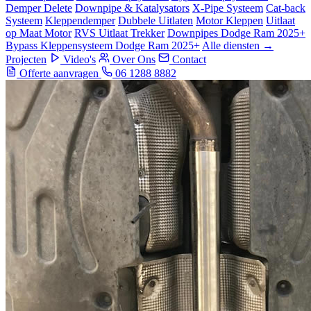
Demper Delete
Downpipe & Katalysators
X-Pipe Systeem
Cat-back
Systeem
Kleppendemper
Dubbele Uitlaten
Motor Kleppen
Uitlaat
op Maat Motor
RVS Uitlaat Trekker
Downpipes Dodge Ram 2025+
Bypass Kleppensysteem Dodge Ram 2025+
Alle diensten →
Projecten
Video's
Over Ons
Contact
Offerte aanvragen
06 1288 8882