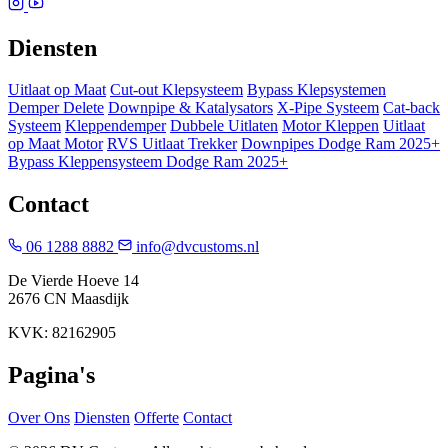
Diensten
Uitlaat op Maat
Cut-out Klepsysteem
Bypass Klepsystemen
Demper Delete
Downpipe & Katalysators
X-Pipe Systeem
Cat-back
Systeem
Kleppendemper
Dubbele Uitlaten
Motor Kleppen
Uitlaat
op Maat Motor
RVS Uitlaat Trekker
Downpipes Dodge Ram 2025+
Bypass Kleppensysteem Dodge Ram 2025+
Contact
06 1288 8882
info@dvcustoms.nl
De Vierde Hoeve 14
2676 CN Maasdijk
KVK: 82162905
Pagina's
Over Ons
Diensten
Offerte
Contact