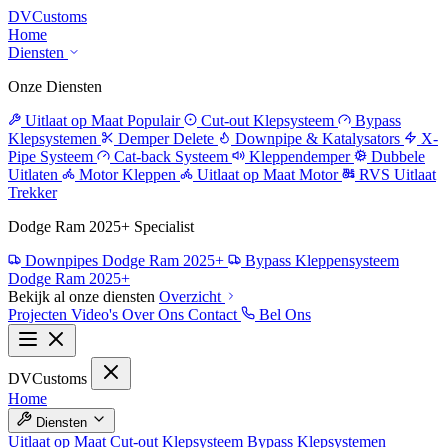
DV
Customs
Home
Diensten
Onze Diensten
Uitlaat op Maat
Populair
Cut-out Klepsysteem
Bypass
Klepsystemen
Demper Delete
Downpipe & Katalysators
X-
Pipe Systeem
Cat-back Systeem
Kleppendemper
Dubbele
Uitlaten
Motor Kleppen
Uitlaat op Maat Motor
RVS Uitlaat
Trekker
Dodge Ram 2025+ Specialist
Downpipes Dodge Ram 2025+
Bypass Kleppensysteem
Dodge Ram 2025+
Bekijk al onze diensten
Overzicht
Projecten
Video's
Over Ons
Contact
Bel Ons
DV
Customs
Home
Diensten
Uitlaat op Maat
Cut-out Klepsysteem
Bypass Klepsystemen