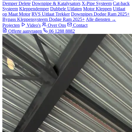
Demper Delete
Downpipe & Katalysators
X-Pipe Systeem
Cat-back
Systeem
Kleppendemper
Dubbele Uitlaten
Motor Kleppen
Uitlaat
op Maat Motor
RVS Uitlaat Trekker
Downpipes Dodge Ram 2025+
Bypass Kleppensysteem Dodge Ram 2025+
Alle diensten →
Projecten
Video's
Over Ons
Contact
Offerte aanvragen
06 1288 8882