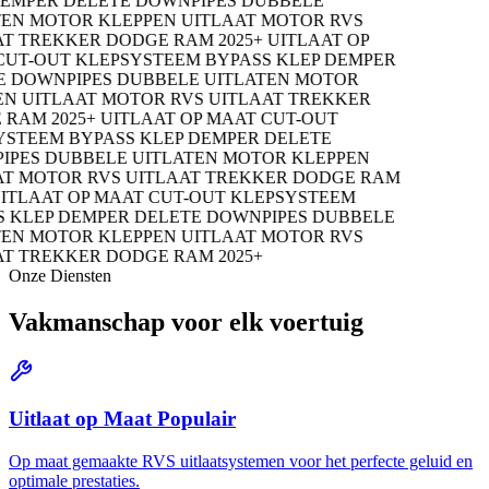
PER DELETE
DOWNPIPES
DUBBELE
N
MOTOR KLEPPEN
UITLAAT MOTOR
RVS
 TREKKER
DODGE RAM 2025+
UITLAAT OP
-OUT KLEPSYSTEEM
BYPASS KLEP
DEMPER
OWNPIPES
DUBBELE UITLATEN
MOTOR
UITLAAT MOTOR
RVS UITLAAT TREKKER
M 2025+
UITLAAT OP MAAT
CUT-OUT
TEEM
BYPASS KLEP
DEMPER DELETE
ES
DUBBELE UITLATEN
MOTOR KLEPPEN
 MOTOR
RVS UITLAAT TREKKER
DODGE RAM
LAAT OP MAAT
CUT-OUT KLEPSYSTEEM
LEP
DEMPER DELETE
DOWNPIPES
DUBBELE
N
MOTOR KLEPPEN
UITLAAT MOTOR
RVS
 TREKKER
DODGE RAM 2025+
Onze Diensten
Vakmanschap voor
elk voertuig
Uitlaat op Maat
Populair
Op maat gemaakte RVS uitlaatsystemen voor het perfecte geluid en
optimale prestaties.