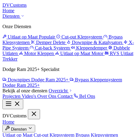
DV
Customs
Home
Diensten
Onze Diensten
Uitlaat op Maat
Populair
Cut-out Klepsysteem
Bypass
Klepsystemen
Demper Delete
Downpipe & Katalysators
X-
Pipe Systeem
Cat-back Systeem
Kleppendemper
Dubbele
Uitlaten
Motor Kleppen
Uitlaat op Maat Motor
RVS Uitlaat
Trekker
Dodge Ram 2025+ Specialist
Downpipes Dodge Ram 2025+
Bypass Kleppensysteem
Dodge Ram 2025+
Bekijk al onze diensten
Overzicht
Projecten
Video's
Over Ons
Contact
Bel Ons
DV
Customs
Home
Diensten
Uitlaat op Maat
Cut-out Klepsysteem
Bypass Klepsystemen