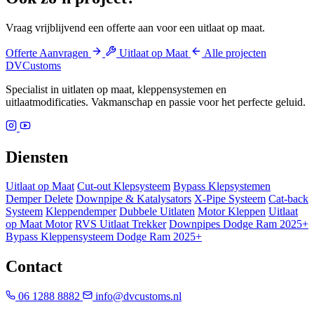
Vraag vrijblijvend een offerte aan voor een uitlaat op maat.
Offerte Aanvragen
Uitlaat op Maat
Alle projecten
DV
Customs
Specialist in uitlaten op maat, kleppensystemen en
uitlaatmodificaties. Vakmanschap en passie voor het perfecte geluid.
Diensten
Uitlaat op Maat
Cut-out Klepsysteem
Bypass Klepsystemen
Demper Delete
Downpipe & Katalysators
X-Pipe Systeem
Cat-back
Systeem
Kleppendemper
Dubbele Uitlaten
Motor Kleppen
Uitlaat
op Maat Motor
RVS Uitlaat Trekker
Downpipes Dodge Ram 2025+
Bypass Kleppensysteem Dodge Ram 2025+
Contact
06 1288 8882
info@dvcustoms.nl