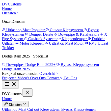
DV
Customs
Home
Diensten
Onze Diensten
Uitlaat op Maat
Populair
Cut-out Klepsysteem
Bypass
Klepsystemen
Demper Delete
Downpipe & Katalysators
X-
Pipe Systeem
Cat-back Systeem
Kleppendemper
Dubbele
Uitlaten
Motor Kleppen
Uitlaat op Maat Motor
RVS Uitlaat
Trekker
Dodge Ram 2025+ Specialist
Downpipes Dodge Ram 2025+
Bypass Kleppensysteem
Dodge Ram 2025+
Bekijk al onze diensten
Overzicht
Projecten
Video's
Over Ons
Contact
Bel Ons
DV
Customs
Home
Diensten
Uitlaat op Maat
Cut-out Klepsysteem
Bypass Klepsystemen