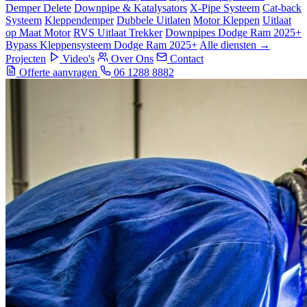
Demper Delete
Downpipe & Katalysators
X-Pipe Systeem
Cat-back
Systeem
Kleppendemper
Dubbele Uitlaten
Motor Kleppen
Uitlaat
op Maat Motor
RVS Uitlaat Trekker
Downpipes Dodge Ram 2025+
Bypass Kleppensysteem Dodge Ram 2025+
Alle diensten →
Projecten
Video's
Over Ons
Contact
Offerte aanvragen
06 1288 8882