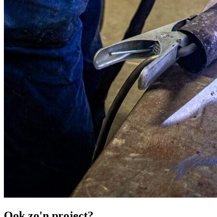
Ook zo'n
project
?