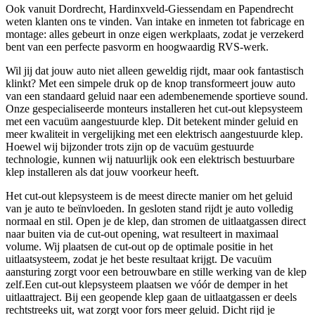
Ook vanuit Dordrecht, Hardinxveld-Giessendam en Papendrecht
weten klanten ons te vinden. Van intake en inmeten tot fabricage en
montage: alles gebeurt in onze eigen werkplaats, zodat je verzekerd
bent van een perfecte pasvorm en hoogwaardig RVS-werk.
Wil jij dat jouw auto niet alleen geweldig rijdt, maar ook fantastisch
klinkt? Met een simpele druk op de knop transformeert jouw auto
van een standaard geluid naar een adembenemende sportieve sound.
Onze gespecialiseerde monteurs installeren het cut-out klepsysteem
met een vacuüm aangestuurde klep. Dit betekent minder geluid en
meer kwaliteit in vergelijking met een elektrisch aangestuurde klep.
Hoewel wij bijzonder trots zijn op de vacuüm gestuurde
technologie, kunnen wij natuurlijk ook een elektrisch bestuurbare
klep installeren als dat jouw voorkeur heeft.
Het cut-out klepsysteem is de meest directe manier om het geluid
van je auto te beïnvloeden. In gesloten stand rijdt je auto volledig
normaal en stil. Open je de klep, dan stromen de uitlaatgassen direct
naar buiten via de cut-out opening, wat resulteert in maximaal
volume. Wij plaatsen de cut-out op de optimale positie in het
uitlaatsysteem, zodat je het beste resultaat krijgt. De vacuüm
aansturing zorgt voor een betrouwbare en stille werking van de klep
zelf.Een cut-out klepsysteem plaatsen we vóór de demper in het
uitlaattraject. Bij een geopende klep gaan de uitlaatgassen er deels
rechtstreeks uit, wat zorgt voor fors meer geluid. Dicht rijd je