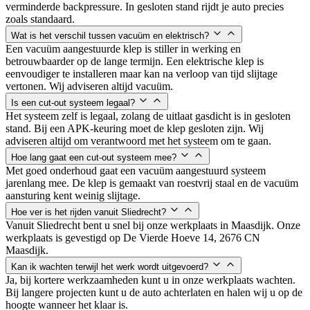
verminderde backpressure. In gesloten stand rijdt je auto precies
zoals standaard.
Wat is het verschil tussen vacuüm en elektrisch?
Een vacuüm aangestuurde klep is stiller in werking en
betrouwbaarder op de lange termijn. Een elektrische klep is
eenvoudiger te installeren maar kan na verloop van tijd slijtage
vertonen. Wij adviseren altijd vacuüm.
Is een cut-out systeem legaal?
Het systeem zelf is legaal, zolang de uitlaat gasdicht is in gesloten
stand. Bij een APK-keuring moet de klep gesloten zijn. Wij
adviseren altijd om verantwoord met het systeem om te gaan.
Hoe lang gaat een cut-out systeem mee?
Met goed onderhoud gaat een vacuüm aangestuurd systeem
jarenlang mee. De klep is gemaakt van roestvrij staal en de vacuüm
aansturing kent weinig slijtage.
Hoe ver is het rijden vanuit Sliedrecht?
Vanuit Sliedrecht bent u snel bij onze werkplaats in Maasdijk. Onze
werkplaats is gevestigd op De Vierde Hoeve 14, 2676 CN
Maasdijk.
Kan ik wachten terwijl het werk wordt uitgevoerd?
Ja, bij kortere werkzaamheden kunt u in onze werkplaats wachten.
Bij langere projecten kunt u de auto achterlaten en halen wij u op de
hoogte wanneer het klaar is.