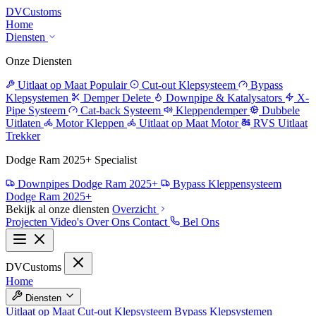
DV
Customs
Home
Diensten
Onze Diensten
Uitlaat op Maat
Populair
Cut-out Klepsysteem
Bypass
Klepsystemen
Demper Delete
Downpipe & Katalysators
X-
Pipe Systeem
Cat-back Systeem
Kleppendemper
Dubbele
Uitlaten
Motor Kleppen
Uitlaat op Maat Motor
RVS Uitlaat
Trekker
Dodge Ram 2025+ Specialist
Downpipes Dodge Ram 2025+
Bypass Kleppensysteem
Dodge Ram 2025+
Bekijk al onze diensten
Overzicht
Projecten
Video's
Over Ons
Contact
Bel Ons
DV
Customs
Home
Diensten
Uitlaat op Maat
Cut-out Klepsysteem
Bypass Klepsystemen