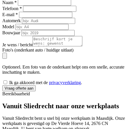
Naam
*
Telefoon
*
E-mail
*
Automerk
Model
Bouwjaar
Je wens / bericht
Foto's (onderkant auto / huidige uitlaat)
Optioneel. Een foto van de onderkant helpt ons een snelle, accurate
inschatting te maken.
Ik ga akkoord met de
privacyverklaring
.
Vraag offerte aan
Bereikbaarheid
Vanuit Sliedrecht naar onze
werkplaats
Vanuit Sliedrecht bent u snel bij onze werkplaats in Maasdijk. Onze
werkplaats is gevestigd op De Vierde Hoeve 14, 2676 CN
Maasdijk. U bent van harte welkom op afspraak.