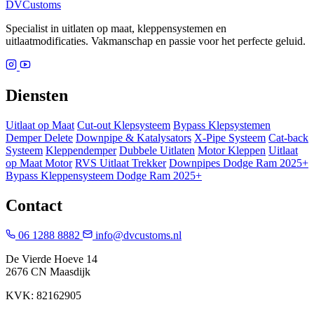
DV
Customs
Specialist in uitlaten op maat, kleppensystemen en
uitlaatmodificaties. Vakmanschap en passie voor het perfecte geluid.
Diensten
Uitlaat op Maat
Cut-out Klepsysteem
Bypass Klepsystemen
Demper Delete
Downpipe & Katalysators
X-Pipe Systeem
Cat-back
Systeem
Kleppendemper
Dubbele Uitlaten
Motor Kleppen
Uitlaat
op Maat Motor
RVS Uitlaat Trekker
Downpipes Dodge Ram 2025+
Bypass Kleppensysteem Dodge Ram 2025+
Contact
06 1288 8882
info@dvcustoms.nl
De Vierde Hoeve 14
2676 CN Maasdijk
KVK: 82162905