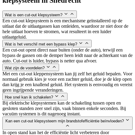
klepsysteem in
Sliedrecht
Wat is een cut-out klepsysteem?
Een cut-out klepsysteem is een mechanisme geïnstalleerd op de
uitlaat dat de uitlaatgassen kan omleiden, waardoor ze niet door de
hele uitlaat hoeven te stromen, wat resulteert in een luider
uitlaatgeluid.
Wat is het verschil met een bypass klep?
Een cut-out opent direct naar buiten (onder de auto), terwijl een
bypass de gassen om de demper heen leidt naar de achterkant van de
auto. Cut-out is luider, bypass is netter qua afvoer.
Wat zijn de voordelen?
Met een cut-out kleppensysteem kan jij zelf het geluid bepalen. Voor
normaal gebruik kies je voor een zachter geluid, doe je de klep open
dan krijg je een knallend geluid. Het systeem is eenvoudig en vereist
geen ingrijpende veranderingen.
Hoe snel kan ik schakelen?
Bij elektrische klepsystemen kan de schakeling tussen open en
gesloten standen zeer snel zijn, vaak binnen enkele seconden. Bij
vacuüm systemen is dit nagenoeg instant.
Kan een cut-out klepsysteem mijn brandstofefficiëntie beïnvloeden?
In open stand kan het de efficiëntie licht verbeteren door