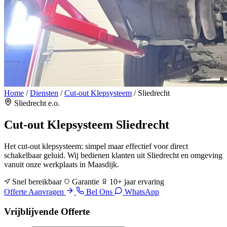
Home
/
Diensten
/
Cut-out Klepsysteem
/
Sliedrecht
Sliedrecht e.o.
Cut-out Klepsysteem
Sliedrecht
Het cut-out klepsysteem: simpel maar effectief voor direct
schakelbaar geluid. Wij bedienen klanten uit Sliedrecht en omgeving
vanuit onze werkplaats in Maasdijk.
Snel bereikbaar
Garantie
10+ jaar ervaring
Offerte Aanvragen
Bel Ons
WhatsApp
Vrijblijvende Offerte