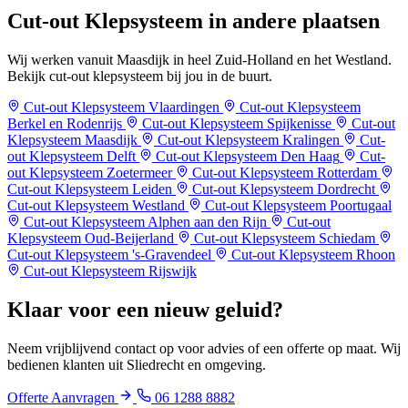
Cut-out Klepsysteem in
andere plaatsen
Wij werken vanuit Maasdijk in heel Zuid-Holland en het Westland.
Bekijk cut-out klepsysteem bij jou in de buurt.
Cut-out Klepsysteem Vlaardingen
Cut-out Klepsysteem
Berkel en Rodenrijs
Cut-out Klepsysteem Spijkenisse
Cut-out
Klepsysteem Maasdijk
Cut-out Klepsysteem Kralingen
Cut-
out Klepsysteem Delft
Cut-out Klepsysteem Den Haag
Cut-
out Klepsysteem Zoetermeer
Cut-out Klepsysteem Rotterdam
Cut-out Klepsysteem Leiden
Cut-out Klepsysteem Dordrecht
Cut-out Klepsysteem Westland
Cut-out Klepsysteem Poortugaal
Cut-out Klepsysteem Alphen aan den Rijn
Cut-out
Klepsysteem Oud-Beijerland
Cut-out Klepsysteem Schiedam
Cut-out Klepsysteem 's-Gravendeel
Cut-out Klepsysteem Rhoon
Cut-out Klepsysteem Rijswijk
Klaar voor een
nieuw geluid?
Neem vrijblijvend contact op voor advies of een offerte op maat. Wij
bedienen klanten uit Sliedrecht en omgeving.
Offerte Aanvragen
06 1288 8882