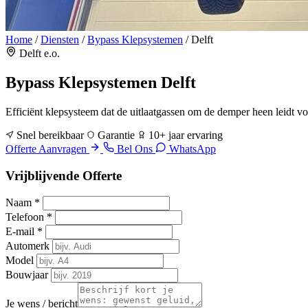
Home
/
Diensten
/
Bypass Klepsystemen
/
Delft
Delft e.o.
Bypass Klepsystemen
Delft
Efficiënt klepsysteem dat de uitlaatgassen om de demper heen leidt v
Snel bereikbaar
Garantie
10+ jaar ervaring
Offerte Aanvragen
Bel Ons
WhatsApp
Vrijblijvende Offerte
Naam
*
Telefoon
*
E-mail
*
Automerk
Model
Bouwjaar
Je wens / bericht