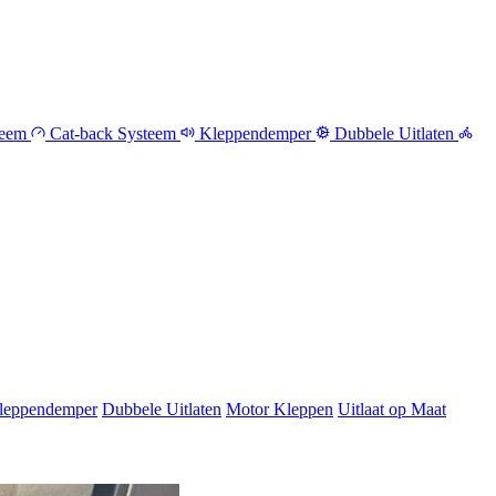
teem
Cat-back Systeem
Kleppendemper
Dubbele Uitlaten
leppendemper
Dubbele Uitlaten
Motor Kleppen
Uitlaat op Maat