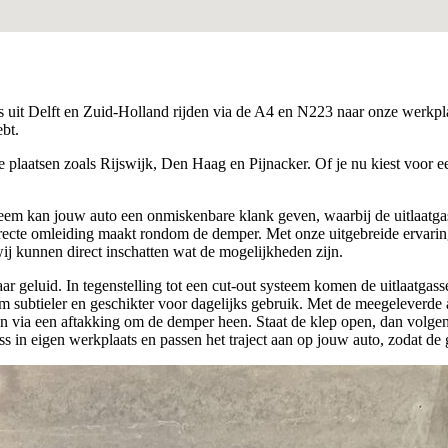
 uit Delft en Zuid-Holland rijden via de A4 en N223 naar onze werkplaa
ebt.
 plaatsen zoals Rijswijk, Den Haag en Pijnacker. Of je nu kiest voor een
eem kan jouw auto een onmiskenbare klank geven, waarbij de uitlaatgass
 directe omleiding maakt rondom de demper. Met onze uitgebreide ervari
ij kunnen direct inschatten wat de mogelijkheden zijn.
 geluid. In tegenstelling tot een cut-out systeem komen de uitlaatgasse
 subtieler en geschikter voor dagelijks gebruik. Met de meegeleverde a
en via een aftakking om de demper heen. Staat de klep open, dan volgen
 in eigen werkplaats en passen het traject aan op jouw auto, zodat de 