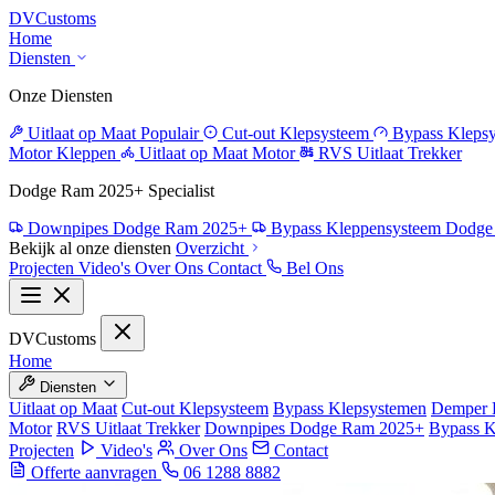
DV
Customs
Home
Diensten
Onze Diensten
Uitlaat op Maat
Populair
Cut-out Klepsysteem
Bypass Kleps
Motor Kleppen
Uitlaat op Maat Motor
RVS Uitlaat Trekker
Dodge Ram 2025+ Specialist
Downpipes Dodge Ram 2025+
Bypass Kleppensysteem Dodg
Bekijk al onze diensten
Overzicht
Projecten
Video's
Over Ons
Contact
Bel Ons
DV
Customs
Home
Diensten
Uitlaat op Maat
Cut-out Klepsysteem
Bypass Klepsystemen
Demper 
Motor
RVS Uitlaat Trekker
Downpipes Dodge Ram 2025+
Bypass 
Projecten
Video's
Over Ons
Contact
Offerte aanvragen
06 1288 8882