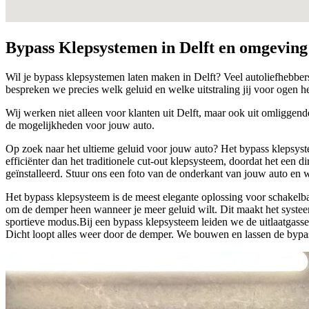
Bypass Klepsystemen in
Delft
en omgeving
Wil je bypass klepsystemen laten maken in Delft? Veel autoliefhebbers
bespreken we precies welk geluid en welke uitstraling jij voor ogen h
Wij werken niet alleen voor klanten uit Delft, maar ook uit omliggende
de mogelijkheden voor jouw auto.
Op zoek naar het ultieme geluid voor jouw auto? Het bypass klepsyst
efficiënter dan het traditionele cut-out klepsysteem, doordat het een
geïnstalleerd. Stuur ons een foto van de onderkant van jouw auto en w
Het bypass klepsysteem is de meest elegante oplossing voor schakelbaar
om de demper heen wanneer je meer geluid wilt. Dit maakt het systeem
sportieve modus.Bij een bypass klepsysteem leiden we de uitlaatgass
Dicht loopt alles weer door de demper. We bouwen en lassen de bypass