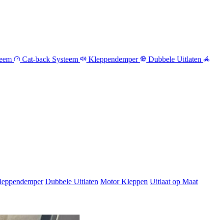
teem
Cat-back Systeem
Kleppendemper
Dubbele Uitlaten
leppendemper
Dubbele Uitlaten
Motor Kleppen
Uitlaat op Maat