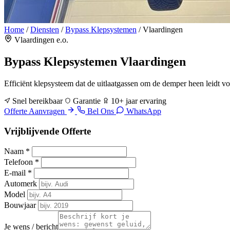
Home
/
Diensten
/
Bypass Klepsystemen
/
Vlaardingen
Vlaardingen e.o.
Bypass Klepsystemen
Vlaardingen
Efficiënt klepsysteem dat de uitlaatgassen om de demper heen leidt v
Snel bereikbaar
Garantie
10+ jaar ervaring
Offerte Aanvragen
Bel Ons
WhatsApp
Vrijblijvende Offerte
Naam
*
Telefoon
*
E-mail
*
Automerk
Model
Bouwjaar
Je wens / bericht