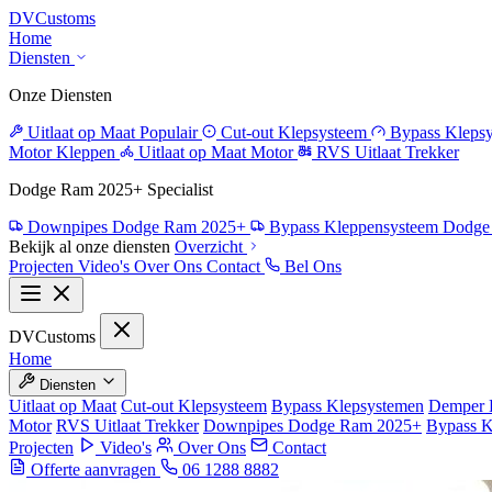
DV
Customs
Home
Diensten
Onze Diensten
Uitlaat op Maat
Populair
Cut-out Klepsysteem
Bypass Kleps
Motor Kleppen
Uitlaat op Maat Motor
RVS Uitlaat Trekker
Dodge Ram 2025+ Specialist
Downpipes Dodge Ram 2025+
Bypass Kleppensysteem Dodg
Bekijk al onze diensten
Overzicht
Projecten
Video's
Over Ons
Contact
Bel Ons
DV
Customs
Home
Diensten
Uitlaat op Maat
Cut-out Klepsysteem
Bypass Klepsystemen
Demper 
Motor
RVS Uitlaat Trekker
Downpipes Dodge Ram 2025+
Bypass 
Projecten
Video's
Over Ons
Contact
Offerte aanvragen
06 1288 8882