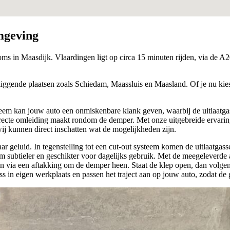
mgeving
ms in Maasdijk. Vlaardingen ligt op circa 15 minuten rijden, via de A
iggende plaatsen zoals Schiedam, Maassluis en Maasland. Of je nu kiest 
eem kan jouw auto een onmiskenbare klank geven, waarbij de uitlaatgass
 directe omleiding maakt rondom de demper. Met onze uitgebreide ervari
ij kunnen direct inschatten wat de mogelijkheden zijn.
 geluid. In tegenstelling tot een cut-out systeem komen de uitlaatgasse
 subtieler en geschikter voor dagelijks gebruik. Met de meegeleverde a
en via een aftakking om de demper heen. Staat de klep open, dan volgen
 in eigen werkplaats en passen het traject aan op jouw auto, zodat de 