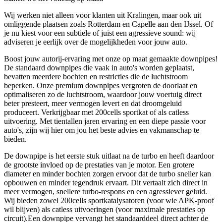
Wij werken niet alleen voor klanten uit Kralingen, maar ook uit
omliggende plaatsen zoals Rotterdam en Capelle aan den IJssel. Of
je nu kiest voor een subtiele of juist een agressieve sound: wij
adviseren je eerlijk over de mogelijkheden voor jouw auto.
Boost jouw autorij-ervaring met onze op maat gemaakte downpipes!
De standaard downpipes die vaak in auto's worden geplaatst,
bevatten meerdere bochten en restricties die de luchtstroom
beperken. Onze premium downpipes vergroten de doorlaat en
optimaliseren zo de luchtstroom, waardoor jouw voertuig direct
beter presteert, meer vermogen levert en dat droomgeluid
produceert. Verkrijgbaar met 200cells sportkat of als catless
uitvoering. Met tientallen jaren ervaring en een diepe passie voor
auto's, zijn wij hier om jou het beste advies en vakmanschap te
bieden.
De downpipe is het eerste stuk uitlaat na de turbo en heeft daardoor
de grootste invloed op de prestaties van je motor. Een grotere
diameter en minder bochten zorgen ervoor dat de turbo sneller kan
opbouwen en minder tegendruk ervaart. Dit vertaalt zich direct in
meer vermogen, snellere turbo-respons en een agressiever geluid.
Wij bieden zowel 200cells sportkatalysatoren (voor wie APK-proof
wil blijven) als catless uitvoeringen (voor maximale prestaties op
circuit).Een downpipe vervangt het standaarddeel direct achter de