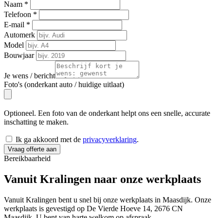
Naam
*
Telefoon
*
E-mail
*
Automerk
Model
Bouwjaar
Je wens / bericht
Foto's (onderkant auto / huidige uitlaat)
Optioneel. Een foto van de onderkant helpt ons een snelle, accurate
inschatting te maken.
Ik ga akkoord met de
privacyverklaring
.
Vraag offerte aan
Bereikbaarheid
Vanuit Kralingen naar onze
werkplaats
Vanuit Kralingen bent u snel bij onze werkplaats in Maasdijk. Onze
werkplaats is gevestigd op De Vierde Hoeve 14, 2676 CN
Maasdijk. U bent van harte welkom op afspraak.