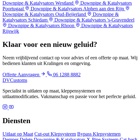
Downpipe & Katalysators Westland
Downpipe & Katalysators
Poortugaal
Downpipe & Katalysators Alphen aan den Rijn
Downpipe & Katalysators Oud-Beijerland
Downpipe &
Katalysators Schiedam
Downpipe & Katalysators 's-Gravendeel
Downpipe & Katalysators Rhoon
Downpipe & Katalysators
Rijswijk
Klaar voor een
nieuw geluid?
Neem vrijblijvend contact op voor advies of een offerte op maat. Wij
bedienen klanten uit Kralingen en omgeving.
Offerte Aanvragen
06 1288 8882
DV
Customs
Specialist in uitlaten op maat, kleppensystemen en
uitlaatmodificaties. Vakmanschap en passie voor het perfecte geluid.
Diensten
Uitlaat op Maat
Cut-out Klepsysteem
Bypass Klepsystemen
Demper Delete
Downpipe & Katalysators
X-Pipe Systeem
Cat-back