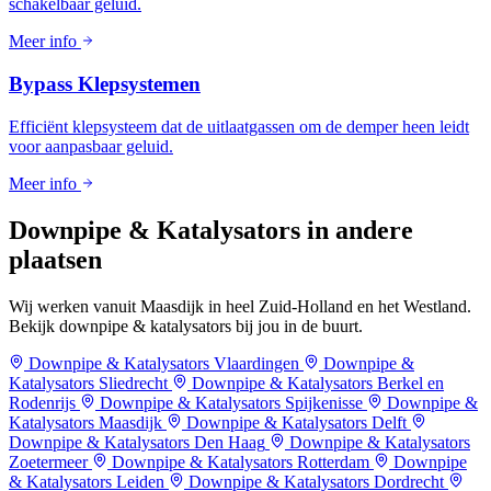
schakelbaar geluid.
Meer info
Bypass Klepsystemen
Efficiënt klepsysteem dat de uitlaatgassen om de demper heen leidt
voor aanpasbaar geluid.
Meer info
Downpipe & Katalysators in
andere
plaatsen
Wij werken vanuit Maasdijk in heel Zuid-Holland en het Westland.
Bekijk downpipe & katalysators bij jou in de buurt.
Downpipe & Katalysators Vlaardingen
Downpipe &
Katalysators Sliedrecht
Downpipe & Katalysators Berkel en
Rodenrijs
Downpipe & Katalysators Spijkenisse
Downpipe &
Katalysators Maasdijk
Downpipe & Katalysators Delft
Downpipe & Katalysators Den Haag
Downpipe & Katalysators
Zoetermeer
Downpipe & Katalysators Rotterdam
Downpipe
& Katalysators Leiden
Downpipe & Katalysators Dordrecht