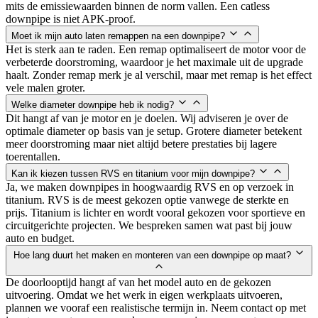
mits de emissiewaarden binnen de norm vallen. Een catless
downpipe is niet APK-proof.
Moet ik mijn auto laten remappen na een downpipe?
Het is sterk aan te raden. Een remap optimaliseert de motor voor de
verbeterde doorstroming, waardoor je het maximale uit de upgrade
haalt. Zonder remap merk je al verschil, maar met remap is het effect
vele malen groter.
Welke diameter downpipe heb ik nodig?
Dit hangt af van je motor en je doelen. Wij adviseren je over de
optimale diameter op basis van je setup. Grotere diameter betekent
meer doorstroming maar niet altijd betere prestaties bij lagere
toerentallen.
Kan ik kiezen tussen RVS en titanium voor mijn downpipe?
Ja, we maken downpipes in hoogwaardig RVS en op verzoek in
titanium. RVS is de meest gekozen optie vanwege de sterkte en
prijs. Titanium is lichter en wordt vooral gekozen voor sportieve en
circuitgerichte projecten. We bespreken samen wat past bij jouw
auto en budget.
Hoe lang duurt het maken en monteren van een downpipe op maat?
De doorlooptijd hangt af van het model auto en de gekozen
uitvoering. Omdat we het werk in eigen werkplaats uitvoeren,
plannen we vooraf een realistische termijn in. Neem contact op met