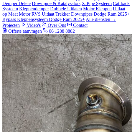
Demper Delete
Downpipe & Katalysators
X-Pipe Systeem
Cat-back
Systeem
Kleppendemper
Dubbele Uitlaten
Motor Kleppen
Uitlaat
op Maat Motor
RVS Uitlaat Trekker
Downpipes Dodge Ram 2025+
Bypass Kleppensysteem Dodge Ram 2025+
Alle diensten →
Projecten
Video's
Over Ons
Contact
Offerte aanvragen
06 1288 8882