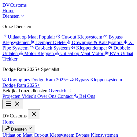
DV
Customs
Home
Diensten
Onze Diensten
Uitlaat op Maat
Populair
Cut-out Klepsysteem
Bypass
Klepsystemen
Demper Delete
Downpipe & Katalysators
X-
Pipe Systeem
Cat-back Systeem
Kleppendemper
Dubbele
Uitlaten
Motor Kleppen
Uitlaat op Maat Motor
RVS Uitlaat
Trekker
Dodge Ram 2025+ Specialist
Downpipes Dodge Ram 2025+
Bypass Kleppensysteem
Dodge Ram 2025+
Bekijk al onze diensten
Overzicht
Projecten
Video's
Over Ons
Contact
Bel Ons
DV
Customs
Home
Diensten
Uitlaat op Maat
Cut-out Klepsysteem
Bypass Klepsystemen