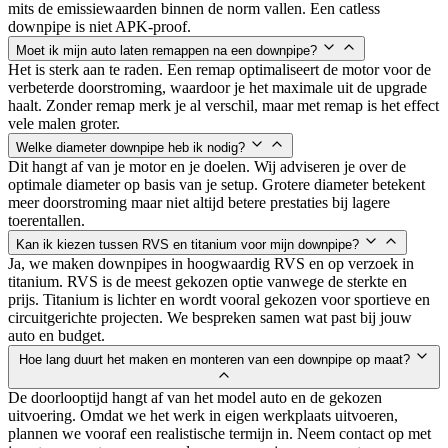
mits de emissiewaarden binnen de norm vallen. Een catless
downpipe is niet APK-proof.
Moet ik mijn auto laten remappen na een downpipe?
Het is sterk aan te raden. Een remap optimaliseert de motor voor de
verbeterde doorstroming, waardoor je het maximale uit de upgrade
haalt. Zonder remap merk je al verschil, maar met remap is het effect
vele malen groter.
Welke diameter downpipe heb ik nodig?
Dit hangt af van je motor en je doelen. Wij adviseren je over de
optimale diameter op basis van je setup. Grotere diameter betekent
meer doorstroming maar niet altijd betere prestaties bij lagere
toerentallen.
Kan ik kiezen tussen RVS en titanium voor mijn downpipe?
Ja, we maken downpipes in hoogwaardig RVS en op verzoek in
titanium. RVS is de meest gekozen optie vanwege de sterkte en
prijs. Titanium is lichter en wordt vooral gekozen voor sportieve en
circuitgerichte projecten. We bespreken samen wat past bij jouw
auto en budget.
Hoe lang duurt het maken en monteren van een downpipe op maat?
De doorlooptijd hangt af van het model auto en de gekozen
uitvoering. Omdat we het werk in eigen werkplaats uitvoeren,
plannen we vooraf een realistische termijn in. Neem contact op met