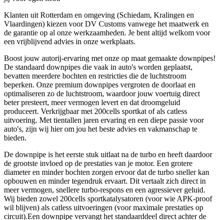
Klanten uit Rotterdam en omgeving (Schiedam, Kralingen en
Vlaardingen) kiezen voor DV Customs vanwege het maatwerk en
de garantie op al onze werkzaamheden. Je bent altijd welkom voor
een vrijblijvend advies in onze werkplaats.
Boost jouw autorij-ervaring met onze op maat gemaakte downpipes!
De standaard downpipes die vaak in auto's worden geplaatst,
bevatten meerdere bochten en restricties die de luchtstroom
beperken. Onze premium downpipes vergroten de doorlaat en
optimaliseren zo de luchtstroom, waardoor jouw voertuig direct
beter presteert, meer vermogen levert en dat droomgeluid
produceert. Verkrijgbaar met 200cells sportkat of als catless
uitvoering. Met tientallen jaren ervaring en een diepe passie voor
auto's, zijn wij hier om jou het beste advies en vakmanschap te
bieden.
De downpipe is het eerste stuk uitlaat na de turbo en heeft daardoor
de grootste invloed op de prestaties van je motor. Een grotere
diameter en minder bochten zorgen ervoor dat de turbo sneller kan
opbouwen en minder tegendruk ervaart. Dit vertaalt zich direct in
meer vermogen, snellere turbo-respons en een agressiever geluid.
Wij bieden zowel 200cells sportkatalysatoren (voor wie APK-proof
wil blijven) als catless uitvoeringen (voor maximale prestaties op
circuit).Een downpipe vervangt het standaarddeel direct achter de