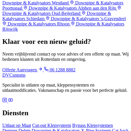
Downpipe & Katalysators Westland
Downpipe & Katalysators
Poortugaal
Downpipe & Katalysators Alphen aan den Rijn
Downpipe & Katalysators Oud-Beijerland
Downpipe &
Katalysators Schiedam
Downpipe & Katalysators 's-Gravendeel
Downpipe & Katalysators Rhoon
Downpipe & Katalysators
Rijswijk
Klaar voor een
nieuw geluid?
Neem vrijblijvend contact op voor advies of een offerte op maat. Wij
bedienen klanten uit Rotterdam en omgeving.
Offerte Aanvragen
06 1288 8882
DV
Customs
Specialist in uitlaten op maat, kleppensystemen en
uitlaatmodificaties. Vakmanschap en passie voor het perfecte geluid.
Diensten
Uitlaat op Maat
Cut-out Klepsysteem
Bypass Klepsystemen
Demper Delete
Downpipe & Katalysators
X-Pipe Systeem
Cat-back