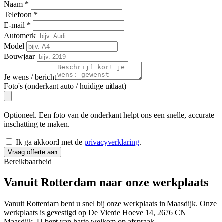
Naam
*
Telefoon
*
E-mail
*
Automerk
Model
Bouwjaar
Je wens / bericht
Foto's (onderkant auto / huidige uitlaat)
Optioneel. Een foto van de onderkant helpt ons een snelle, accurate
inschatting te maken.
Ik ga akkoord met de
privacyverklaring
.
Vraag offerte aan
Bereikbaarheid
Vanuit Rotterdam naar onze
werkplaats
Vanuit Rotterdam bent u snel bij onze werkplaats in Maasdijk. Onze
werkplaats is gevestigd op De Vierde Hoeve 14, 2676 CN
Maasdijk. U bent van harte welkom op afspraak.