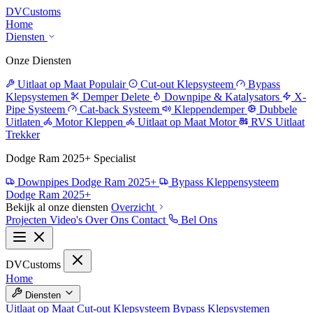
DV
Customs
Home
Diensten
Onze Diensten
Uitlaat op Maat
Populair
Cut-out Klepsysteem
Bypass
Klepsystemen
Demper Delete
Downpipe & Katalysators
X-
Pipe Systeem
Cat-back Systeem
Kleppendemper
Dubbele
Uitlaten
Motor Kleppen
Uitlaat op Maat Motor
RVS Uitlaat
Trekker
Dodge Ram 2025+ Specialist
Downpipes Dodge Ram 2025+
Bypass Kleppensysteem
Dodge Ram 2025+
Bekijk al onze diensten
Overzicht
Projecten
Video's
Over Ons
Contact
Bel Ons
DV
Customs
Home
Diensten
Uitlaat op Maat
Cut-out Klepsysteem
Bypass Klepsystemen