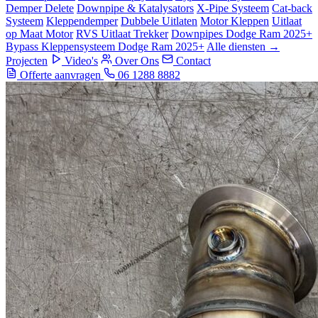
Demper Delete
Downpipe & Katalysators
X-Pipe Systeem
Cat-back
Systeem
Kleppendemper
Dubbele Uitlaten
Motor Kleppen
Uitlaat
op Maat Motor
RVS Uitlaat Trekker
Downpipes Dodge Ram 2025+
Bypass Kleppensysteem Dodge Ram 2025+
Alle diensten →
Projecten
Video's
Over Ons
Contact
Offerte aanvragen
06 1288 8882