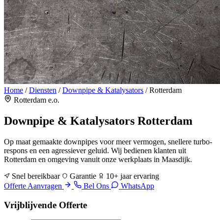
Home
/
Diensten
/
Downpipe & Katalysators
/
Rotterdam
Rotterdam e.o.
Downpipe & Katalysators
Rotterdam
Op maat gemaakte downpipes voor meer vermogen, snellere turbo-
respons en een agressiever geluid. Wij bedienen klanten uit
Rotterdam en omgeving vanuit onze werkplaats in Maasdijk.
Snel bereikbaar
Garantie
10+ jaar ervaring
Offerte Aanvragen
Bel Ons
WhatsApp
Vrijblijvende Offerte