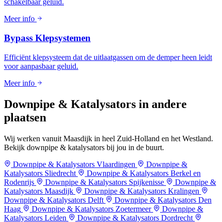
schakelbaar geluid.
Meer info
Bypass Klepsystemen
Efficiënt klepsysteem dat de uitlaatgassen om de demper heen leidt
voor aanpasbaar geluid.
Meer info
Downpipe & Katalysators in
andere
plaatsen
Wij werken vanuit Maasdijk in heel Zuid-Holland en het Westland.
Bekijk downpipe & katalysators bij jou in de buurt.
Downpipe & Katalysators Vlaardingen
Downpipe &
Katalysators Sliedrecht
Downpipe & Katalysators Berkel en
Rodenrijs
Downpipe & Katalysators Spijkenisse
Downpipe &
Katalysators Maasdijk
Downpipe & Katalysators Kralingen
Downpipe & Katalysators Delft
Downpipe & Katalysators Den
Haag
Downpipe & Katalysators Zoetermeer
Downpipe &
Katalysators Leiden
Downpipe & Katalysators Dordrecht