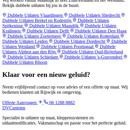
Wij werken vanuit Maasdijk in heel Zuid-Holland en het Westland.
Bekijk dubbele uitlaten bij jou in de buurt.
Dubbele Uitlaten Vlaardingen
Dubbele Uitlaten Sliedrecht
Dubbele Uitlaten Berkel en Rodenrijs
Dubbele Uitlaten
Spijkenisse
Dubbele Uitlaten Maasdijk
Dubbele Uitlaten
Kralingen
Dubbele Uitlaten Delft
Dubbele Uitlaten Den Haag
Dubbele Uitlaten Zoetermeer
Dubbele Uitlaten Rotterdam
Dubbele Uitlaten Leiden
Dubbele Uitlaten Dordrecht
Dubbele
Uitlaten Westland
Dubbele Uitlaten Poortugaal
Dubbele
Uitlaten Alphen aan den Rijn
Dubbele Uitlaten Oud-Beijerland
Dubbele Uitlaten Schiedam
Dubbele Uitlaten 's-Gravendeel
Dubbele Uitlaten Rhoon
Klaar voor een
nieuw geluid?
Neem vrijblijvend contact op voor advies of een offerte op maat. Wij
bedienen klanten uit Rijswijk en omgeving.
Offerte Aanvragen
06 1288 8882
DV
Customs
Specialist in uitlaten op maat, kleppensystemen en
uitlaatmodificaties. Vakmanschap en passie voor het perfecte geluid.