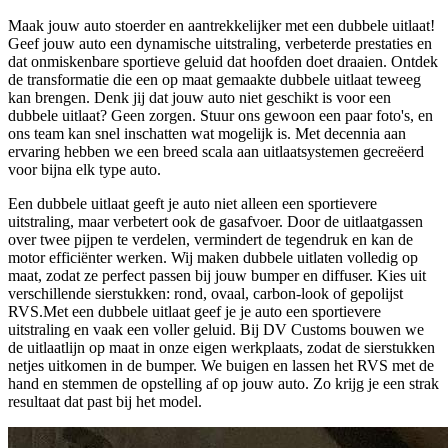
Maak jouw auto stoerder en aantrekkelijker met een dubbele uitlaat!
Geef jouw auto een dynamische uitstraling, verbeterde prestaties en
dat onmiskenbare sportieve geluid dat hoofden doet draaien. Ontdek
de transformatie die een op maat gemaakte dubbele uitlaat teweeg
kan brengen. Denk jij dat jouw auto niet geschikt is voor een
dubbele uitlaat? Geen zorgen. Stuur ons gewoon een paar foto's, en
ons team kan snel inschatten wat mogelijk is. Met decennia aan
ervaring hebben we een breed scala aan uitlaatsystemen gecreëerd
voor bijna elk type auto.
Een dubbele uitlaat geeft je auto niet alleen een sportievere
uitstraling, maar verbetert ook de gasafvoer. Door de uitlaatgassen
over twee pijpen te verdelen, vermindert de tegendruk en kan de
motor efficiënter werken. Wij maken dubbele uitlaten volledig op
maat, zodat ze perfect passen bij jouw bumper en diffuser. Kies uit
verschillende sierstukken: rond, ovaal, carbon-look of gepolijst
RVS.Met een dubbele uitlaat geef je je auto een sportievere
uitstraling en vaak een voller geluid. Bij DV Customs bouwen we
de uitlaatlijn op maat in onze eigen werkplaats, zodat de sierstukken
netjes uitkomen in de bumper. We buigen en lassen het RVS met de
hand en stemmen de opstelling af op jouw auto. Zo krijg je een strak
resultaat dat past bij het model.