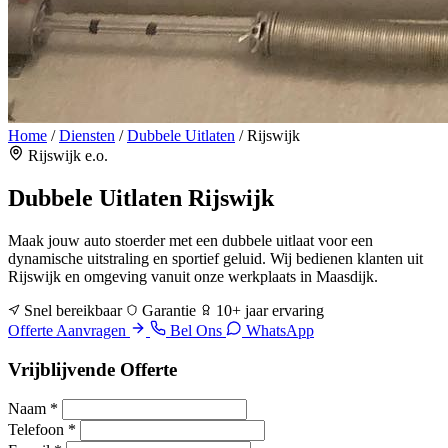
Home
/
Diensten
/
Dubbele Uitlaten
/
Rijswijk
Rijswijk e.o.
Dubbele Uitlaten
Rijswijk
Maak jouw auto stoerder met een dubbele uitlaat voor een
dynamische uitstraling en sportief geluid. Wij bedienen klanten uit
Rijswijk en omgeving vanuit onze werkplaats in Maasdijk.
Snel bereikbaar
Garantie
10+ jaar ervaring
Offerte Aanvragen
Bel Ons
WhatsApp
Vrijblijvende Offerte
Naam
*
Telefoon
*