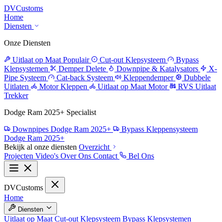
DV
Customs
Home
Diensten
Onze Diensten
Uitlaat op Maat
Populair
Cut-out Klepsysteem
Bypass
Klepsystemen
Demper Delete
Downpipe & Katalysators
X-
Pipe Systeem
Cat-back Systeem
Kleppendemper
Dubbele
Uitlaten
Motor Kleppen
Uitlaat op Maat Motor
RVS Uitlaat
Trekker
Dodge Ram 2025+ Specialist
Downpipes Dodge Ram 2025+
Bypass Kleppensysteem
Dodge Ram 2025+
Bekijk al onze diensten
Overzicht
Projecten
Video's
Over Ons
Contact
Bel Ons
DV
Customs
Home
Diensten
Uitlaat op Maat
Cut-out Klepsysteem
Bypass Klepsystemen