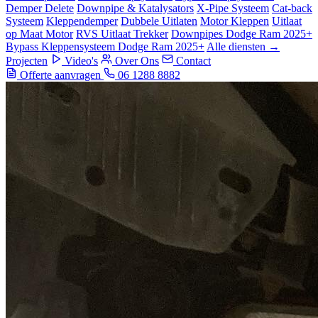
Demper Delete
Downpipe & Katalysators
X-Pipe Systeem
Cat-back
Systeem
Kleppendemper
Dubbele Uitlaten
Motor Kleppen
Uitlaat
op Maat Motor
RVS Uitlaat Trekker
Downpipes Dodge Ram 2025+
Bypass Kleppensysteem Dodge Ram 2025+
Alle diensten →
Projecten
Video's
Over Ons
Contact
Offerte aanvragen
06 1288 8882