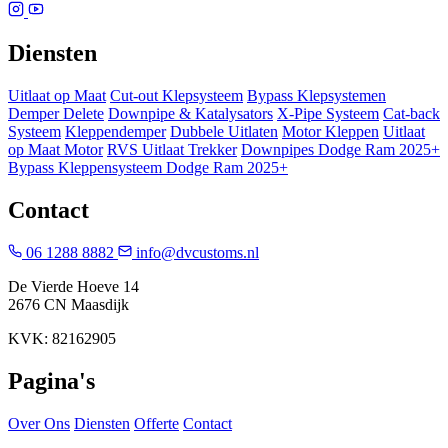
Diensten
Uitlaat op Maat
Cut-out Klepsysteem
Bypass Klepsystemen
Demper Delete
Downpipe & Katalysators
X-Pipe Systeem
Cat-back
Systeem
Kleppendemper
Dubbele Uitlaten
Motor Kleppen
Uitlaat
op Maat Motor
RVS Uitlaat Trekker
Downpipes Dodge Ram 2025+
Bypass Kleppensysteem Dodge Ram 2025+
Contact
06 1288 8882
info@dvcustoms.nl
De Vierde Hoeve 14
2676 CN Maasdijk
KVK: 82162905
Pagina's
Over Ons
Diensten
Offerte
Contact