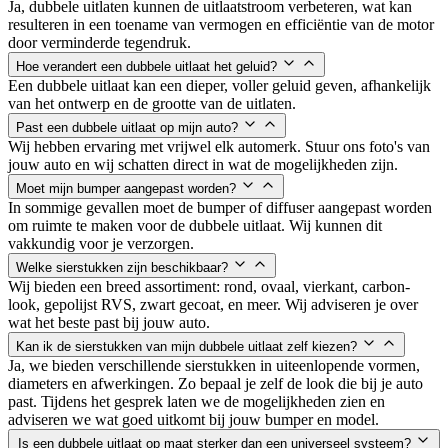
Ja, dubbele uitlaten kunnen de uitlaatstroom verbeteren, wat kan
resulteren in een toename van vermogen en efficiëntie van de motor
door verminderde tegendruk.
Hoe verandert een dubbele uitlaat het geluid?
Een dubbele uitlaat kan een dieper, voller geluid geven, afhankelijk
van het ontwerp en de grootte van de uitlaten.
Past een dubbele uitlaat op mijn auto?
Wij hebben ervaring met vrijwel elk automerk. Stuur ons foto's van
jouw auto en wij schatten direct in wat de mogelijkheden zijn.
Moet mijn bumper aangepast worden?
In sommige gevallen moet de bumper of diffuser aangepast worden
om ruimte te maken voor de dubbele uitlaat. Wij kunnen dit
vakkundig voor je verzorgen.
Welke sierstukken zijn beschikbaar?
Wij bieden een breed assortiment: rond, ovaal, vierkant, carbon-
look, gepolijst RVS, zwart gecoat, en meer. Wij adviseren je over
wat het beste past bij jouw auto.
Kan ik de sierstukken van mijn dubbele uitlaat zelf kiezen?
Ja, we bieden verschillende sierstukken in uiteenlopende vormen,
diameters en afwerkingen. Zo bepaal je zelf de look die bij je auto
past. Tijdens het gesprek laten we de mogelijkheden zien en
adviseren we wat goed uitkomt bij jouw bumper en model.
Is een dubbele uitlaat op maat sterker dan een universeel systeem?