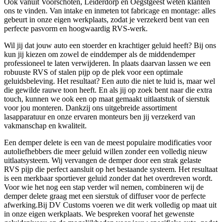
Ook vanuit Voorschoten, Leiderdorp en Oegstgeest weten klanten
ons te vinden. Van intake en inmeten tot fabricage en montage: alles
gebeurt in onze eigen werkplaats, zodat je verzekerd bent van een
perfecte pasvorm en hoogwaardig RVS-werk.
Wil jij dat jouw auto een stoerder en krachtiger geluid heeft? Bij ons
kun jij kiezen om zowel de einddemper als de middendemper
professioneel te laten verwijderen. In plaats daarvan lassen we een
robuuste RVS of stalen pijp op de plek voor een optimale
geluidsbeleving. Het resultaat? Een auto die niet te luid is, maar wel
die gewilde rauwe toon heeft. En als jij op zoek bent naar die extra
touch, kunnen we ook een op maat gemaakt uitlaatstuk of sierstuk
voor jou monteren. Dankzij ons uitgebreide assortiment
lasapparatuur en onze ervaren monteurs ben jij verzekerd van
vakmanschap en kwaliteit.
Een demper delete is een van de meest populaire modificaties voor
autoliefhebbers die meer geluid willen zonder een volledig nieuw
uitlaatsysteem. Wij vervangen de demper door een strak gelaste
RVS pijp die perfect aansluit op het bestaande systeem. Het resultaat
is een merkbaar sportiever geluid zonder dat het overdreven wordt.
Voor wie het nog een stap verder wil nemen, combineren wij de
demper delete graag met een sierstuk of diffuser voor de perfecte
afwerking.Bij DV Customs voeren we dit werk volledig op maat uit
in onze eigen werkplaats. We bespreken vooraf het gewenste