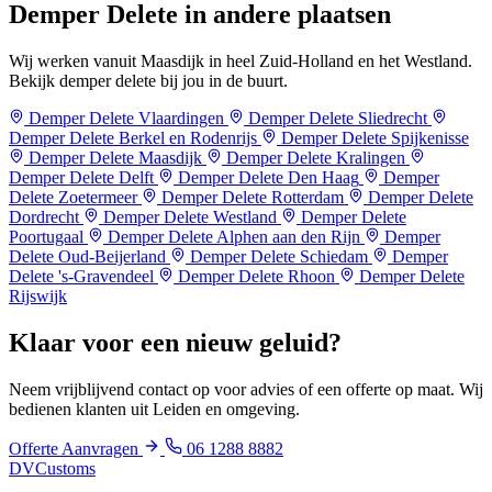
Demper Delete in
andere plaatsen
Wij werken vanuit Maasdijk in heel Zuid-Holland en het Westland.
Bekijk demper delete bij jou in de buurt.
Demper Delete Vlaardingen
Demper Delete Sliedrecht
Demper Delete Berkel en Rodenrijs
Demper Delete Spijkenisse
Demper Delete Maasdijk
Demper Delete Kralingen
Demper Delete Delft
Demper Delete Den Haag
Demper
Delete Zoetermeer
Demper Delete Rotterdam
Demper Delete
Dordrecht
Demper Delete Westland
Demper Delete
Poortugaal
Demper Delete Alphen aan den Rijn
Demper
Delete Oud-Beijerland
Demper Delete Schiedam
Demper
Delete 's-Gravendeel
Demper Delete Rhoon
Demper Delete
Rijswijk
Klaar voor een
nieuw geluid?
Neem vrijblijvend contact op voor advies of een offerte op maat. Wij
bedienen klanten uit Leiden en omgeving.
Offerte Aanvragen
06 1288 8882
DV
Customs