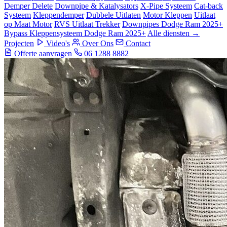
Demper Delete
Downpipe & Katalysators
X-Pipe Systeem
Cat-back
Systeem
Kleppendemper
Dubbele Uitlaten
Motor Kleppen
Uitlaat
op Maat Motor
RVS Uitlaat Trekker
Downpipes Dodge Ram 2025+
Bypass Kleppensysteem Dodge Ram 2025+
Alle diensten →
Projecten
Video's
Over Ons
Contact
Offerte aanvragen
06 1288 8882