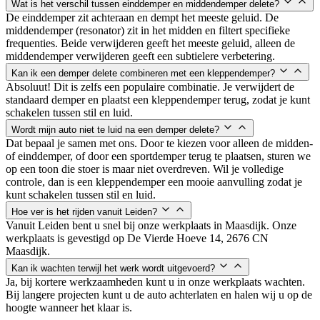
Wat is het verschil tussen einddemper en middendemper delete?
De einddemper zit achteraan en dempt het meeste geluid. De
middendemper (resonator) zit in het midden en filtert specifieke
frequenties. Beide verwijderen geeft het meeste geluid, alleen de
middendemper verwijderen geeft een subtielere verbetering.
Kan ik een demper delete combineren met een kleppendemper?
Absoluut! Dit is zelfs een populaire combinatie. Je verwijdert de
standaard demper en plaatst een kleppendemper terug, zodat je kunt
schakelen tussen stil en luid.
Wordt mijn auto niet te luid na een demper delete?
Dat bepaal je samen met ons. Door te kiezen voor alleen de midden-
of einddemper, of door een sportdemper terug te plaatsen, sturen we
op een toon die stoer is maar niet overdreven. Wil je volledige
controle, dan is een kleppendemper een mooie aanvulling zodat je
kunt schakelen tussen stil en luid.
Hoe ver is het rijden vanuit Leiden?
Vanuit Leiden bent u snel bij onze werkplaats in Maasdijk. Onze
werkplaats is gevestigd op De Vierde Hoeve 14, 2676 CN
Maasdijk.
Kan ik wachten terwijl het werk wordt uitgevoerd?
Ja, bij kortere werkzaamheden kunt u in onze werkplaats wachten.
Bij langere projecten kunt u de auto achterlaten en halen wij u op de
hoogte wanneer het klaar is.