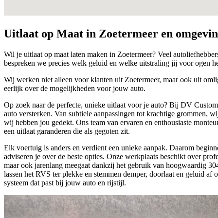
Uitlaat op Maat in
Zoetermeer
en omgevin
Wil je uitlaat op maat laten maken in Zoetermeer? Veel autoliefhebber
bespreken we precies welk geluid en welke uitstraling jij voor ogen h
Wij werken niet alleen voor klanten uit Zoetermeer, maar ook uit omli
eerlijk over de mogelijkheden voor jouw auto.
Op zoek naar de perfecte, unieke uitlaat voor je auto? Bij DV Customs 
auto versterken. Van subtiele aanpassingen tot krachtige grommen, w
wij hebben jou gedekt. Ons team van ervaren en enthousiaste monteurs
een uitlaat garanderen die als gegoten zit.
Elk voertuig is anders en verdient een unieke aanpak. Daarom beginne
adviseren je over de beste opties. Onze werkplaats beschikt over profe
maar ook jarenlang meegaat dankzij het gebruik van hoogwaardig 304
lassen het RVS ter plekke en stemmen demper, doorlaat en geluid af 
systeem dat past bij jouw auto en rijstijl.