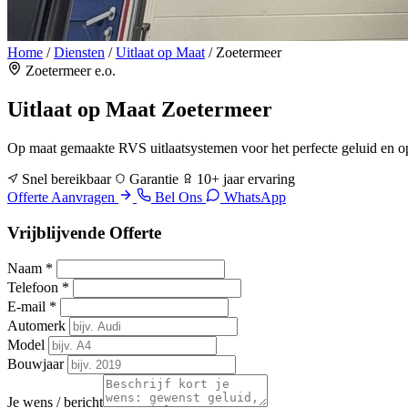
Home
/
Diensten
/
Uitlaat op Maat
/
Zoetermeer
Zoetermeer e.o.
Uitlaat op Maat
Zoetermeer
Op maat gemaakte RVS uitlaatsystemen voor het perfecte geluid en op
Snel bereikbaar
Garantie
10+ jaar ervaring
Offerte Aanvragen
Bel Ons
WhatsApp
Vrijblijvende Offerte
Naam
*
Telefoon
*
E-mail
*
Automerk
Model
Bouwjaar
Je wens / bericht