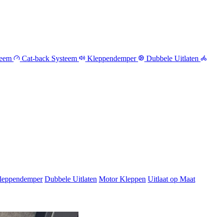
teem
Cat-back Systeem
Kleppendemper
Dubbele Uitlaten
leppendemper
Dubbele Uitlaten
Motor Kleppen
Uitlaat op Maat