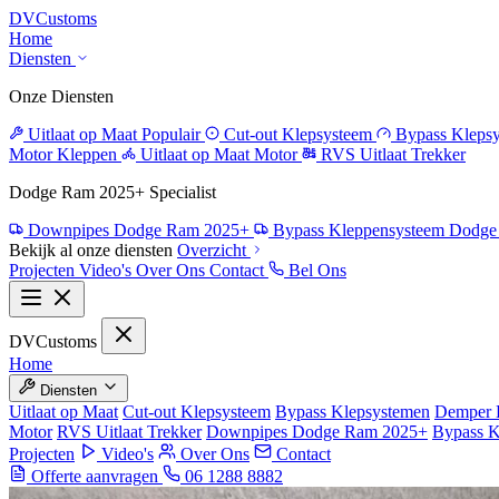
DV
Customs
Home
Diensten
Onze Diensten
Uitlaat op Maat
Populair
Cut-out Klepsysteem
Bypass Kleps
Motor Kleppen
Uitlaat op Maat Motor
RVS Uitlaat Trekker
Dodge Ram 2025+ Specialist
Downpipes Dodge Ram 2025+
Bypass Kleppensysteem Dodg
Bekijk al onze diensten
Overzicht
Projecten
Video's
Over Ons
Contact
Bel Ons
DV
Customs
Home
Diensten
Uitlaat op Maat
Cut-out Klepsysteem
Bypass Klepsystemen
Demper 
Motor
RVS Uitlaat Trekker
Downpipes Dodge Ram 2025+
Bypass 
Projecten
Video's
Over Ons
Contact
Offerte aanvragen
06 1288 8882