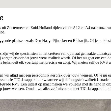
g
s uit Zoetermeer en Zuid-Holland rijden via de A12 en A4 naar onze wer
ebt.
ggende plaatsen zoals Den Haag, Pijnacker en Bleiswijk. Of je nu kiest v
zijn wij de specialisten in het creëren van op maat gemaakte uitlaatsys
ij zorgen ervoor dat jouw wens realiteit wordt. Of het nu gaat om een
 behandelt elk voertuig met precisie en zorg. Wij meten zelf de RVS ui
n wij altijd met een persoonlijk gesprek over jouw wensen. Of je nu ee
ssionele TIG-lasapparatuur waarmee wij de hoogste kwaliteit lasnaden gar
-grade RVS.Een uitlaat op maat maken we volledig met de hand in onz
op jouw wensen. Omdat we alles zelf uitvoeren met TIG-lasapparatuur,